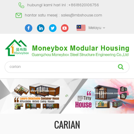
hubungi kami hari ini :
+8618620106756
hantar satu mesej :
sales@mbshouse.com
Melayu
CARIAN