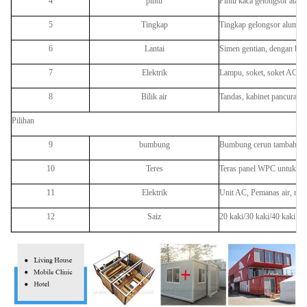
4
pintu
Pintu kaca gelongsor atau p
5
Tingkap
Tingkap gelongsor alumini
6
Lantai
Simen gentian, dengan hi
7
Elektrik
Lampu, soket, soket AC, p
8
Bilik air
Tandas, kabinet pancuran 
Pilihan
9
bumbung
Bumbung cerun tambahan
10
Teres
Teras panel WPC untuk lua
11
Elektrik
Unit AC, Pemanas air, rak
12
Saiz
20 kaki/30 kaki/40 kaki un