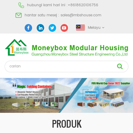
hubungi kami hari ini :
+8618620106756
hantar satu mesej :
sales@mbshouse.com
Melayu
PRODUK