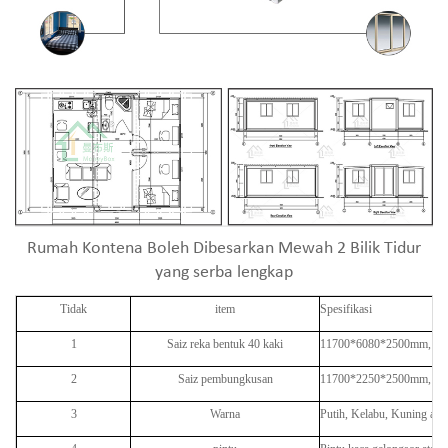
Rumah Kontena Boleh Dibesarkan Mewah 2 Bilik Tidur
yang serba lengkap
Tidak
item
Spesifikasi
1
Saiz reka bentuk 40 kaki
11700*6080*2500mm, saiz
2
Saiz pembungkusan
11700*2250*2500mm, 40 k
3
Warna
Putih, Kelabu, Kuning atau