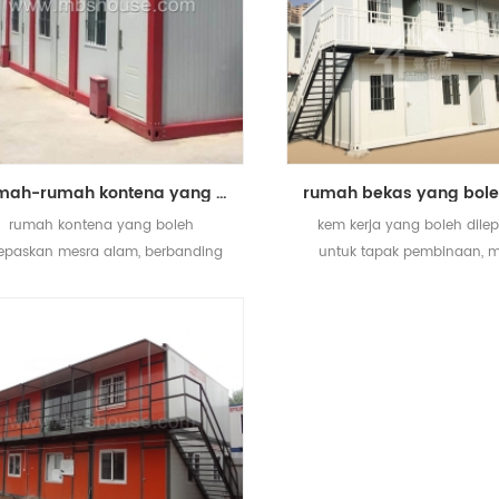
rumah-rumah kontena yang berkonsepkan ekonomi yang mesra alam
rumah kontena yang boleh
kem kerja yang boleh dile
lepaskan mesra alam, berbanding
untuk tapak pembinaan, 
engan rumah tradisional, tanpa
dipasang dan pengangk
membuang sampah bangunan