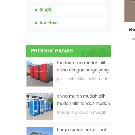
Singki
lain-lain
k
PRODUK PANAS
pe
tandas kimia mudah alih
china dengan harga yang
rendah
plastic chemical toilet made
in China
china murah mudah alih
mudah alih tandas mudah
alih untuk tapak
tandas mudah alih mudah
pembinaan
alih yang disesuaikan untuk
tapak pembinaan
harga rumah bekas lipat