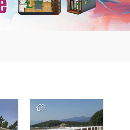
mbshou
se.com