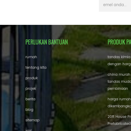
PERLUKAN BANTUAN
PRODUK P
rumah
tandas kimia
dengan harg
tentang kita
china murah
produk
tandas mudah
projek
pembinaan
berita
harga rumah 
dikembangk
blog
20ft House P
sitemap
Prefabricated
xml