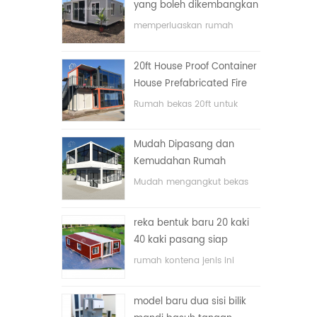
yang boleh dikembangkan
memperluaskan rumah
bekas lipat dengan harga
yang rendah
20ft House Proof Container
House Prefabricated Fire
House di China
Rumah bekas 20ft untuk
rumah tinggal
Mudah Dipasang dan
Kemudahan Rumah
Container Pengangkutan
Mudah mengangkut bekas
hos
reka bentuk baru 20 kaki
40 kaki pasang siap
rumah kontena kecil yang
rumah kontena jenis ini
boleh diperluas
dinaik taraf, rumah kontena
terbahagi kepada tiga bilik
model baru dua sisi bilik
tidur, satu bilik mandi dan