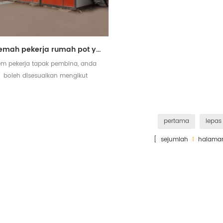
khemah pekerja rumah pot yang boleh ditanggalkan untuk tapak pembinaan
em pekerja tapak pembina, anda
boleh disesuaikan mengikut
rmintaan anda, satu tingkat atau
dua tingkat semuanya boleh
didapati
pertama
lepas
[ sejumlah
1
halama