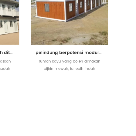
rumah bekas yang boleh ditanggalkan khas untuk kem kerja
pelindung berpotensi modular berpecah haba rumah bekas prefab
paskan
rumah kayu yang boleh dimakan
mudah
bijirin mewah, ia lebih indah
utan
daripada yang standard