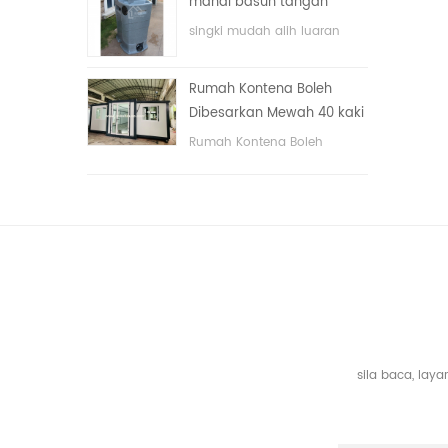
mandi basuh tangan
dengan sistem elektrik.
awam mewah plastik
singki mudah alih luaran
HDPE dua sisi
hdpe untuk taman, sekolah,
kawasan awam, dll. & nbsp;
Rumah Kontena Boleh
Dibesarkan Mewah 40 kaki
Dengan Tiga Bilik Tidur
Rumah Kontena Boleh
Dibesarkan Mewah 40 kaki
Dengan Tiga Bilik Tidur
sila baca, la