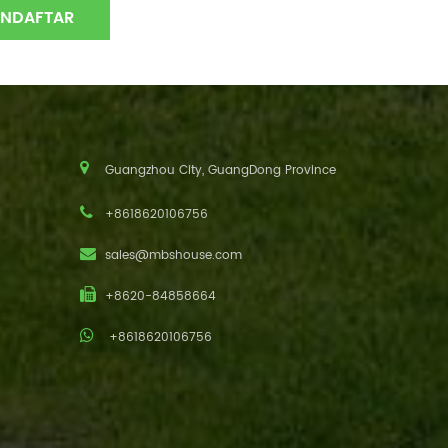
Guangzhou City, GuangDong Province
+8618620106756
sales@mbshouse.com
+8620-84858664
+8618620106756