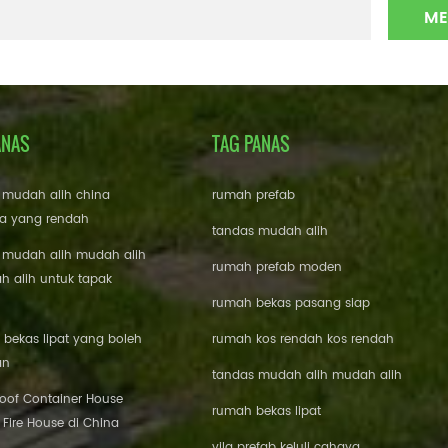
ANAS
TAG PANAS
 mudah alih china
rumah prefab
a yang rendah
tandas mudah alih
 mudah alih mudah alih
rumah prefab moden
 alih untuk tapak
rumah bekas pasang siap
bekas lipat yang boleh
rumah kos rendah kos rendah
an
tandas mudah alih mudah alih
roof Container House
rumah bekas lipat
 Fire House di China
vila prefab keluli cahaya