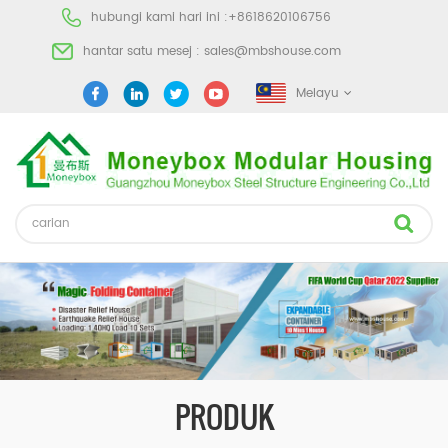
hubungi kami hari ini :
+8618620106756
hantar satu mesej :
sales@mbshouse.com
Melayu
PRODUK