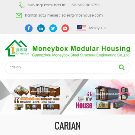
hubungi kami hari ini :
+8618620106756
hantar satu mesej :
sales@mbshouse.com
Melayu
CARIAN