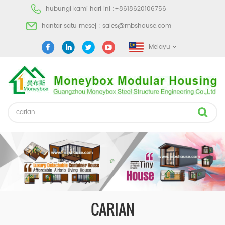
hubungi kami hari ini :
+8618620106756
hantar satu mesej :
sales@mbshouse.com
Melayu
CARIAN