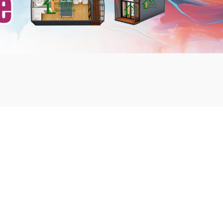
mbshou
se.com