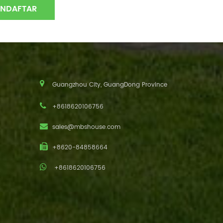
Guangzhou City, GuangDong Province
+8618620106756
sales@mbshouse.com
+8620-84858664
+8618620106756