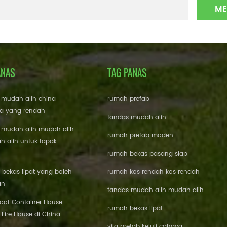
ANAS
TAG PANAS
 mudah alih china
rumah prefab
a yang rendah
tandas mudah alih
 mudah alih mudah alih
rumah prefab moden
 alih untuk tapak
rumah bekas pasang siap
bekas lipat yang boleh
rumah kos rendah kos rendah
an
tandas mudah alih mudah alih
roof Container House
rumah bekas lipat
 Fire House di China
vila prefab keluli cahaya