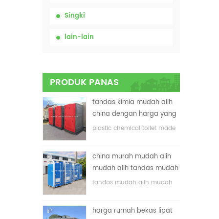
Singki
lain-lain
PRODUK PANAS
tandas kimia mudah alih
china dengan harga yang
rendah
plastic chemical toilet made
in China
china murah mudah alih
mudah alih tandas mudah
alih untuk tapak
tandas mudah alih mudah
pembinaan
alih yang disesuaikan untuk
tapak pembinaan
harga rumah bekas lipat