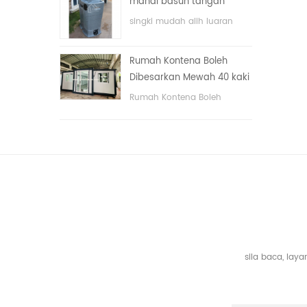
mandi basuh tangan
dengan sistem elektrik.
awam mewah plastik
singki mudah alih luaran
HDPE dua sisi
hdpe untuk taman, sekolah,
kawasan awam, dll. & nbsp;
Rumah Kontena Boleh
Dibesarkan Mewah 40 kaki
Dengan Tiga Bilik Tidur
Rumah Kontena Boleh
Dibesarkan Mewah 40 kaki
Dengan Tiga Bilik Tidur
sila baca, la