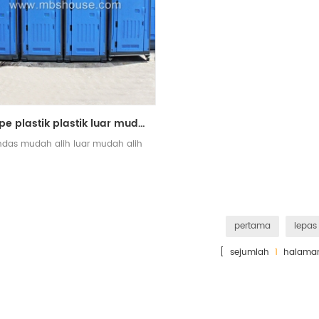
hdpe plastik plastik luar mudah alih mudah alih tandas
ndas mudah alih luar mudah alih
pertama
lepas
[ sejumlah
1
halama