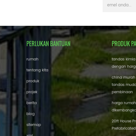
PERLUKAN BANTUAN
PRODUK P
rumah
tandas kimia
dengan harg
tentang kita
china murah
produk
tandas mudah
projek
pembinaan
berita
harga rumah 
dikembangk
blog
20ft House P
sitemap
Prefabricated
xml