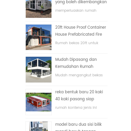
yang boleh dikembangkan
memperluaskan rumah
bekas lipat dengan harga
yang rendah
20ft House Proof Container
House Prefabricated Fire
House di China
Rumah bekas 20ft untuk
rumah tinggal
Mudah Dipasang dan
Kemudahan Rumah
Container Pengangkutan
Mudah mengangkut bekas
hos
reka bentuk baru 20 kaki
40 kaki pasang siap
rumah kontena kecil yang
rumah kontena jenis ini
boleh diperluas
dinaik taraf, rumah kontena
terbahagi kepada tiga bilik
model baru dua sisi bilik
tidur, satu bilik mandi dan