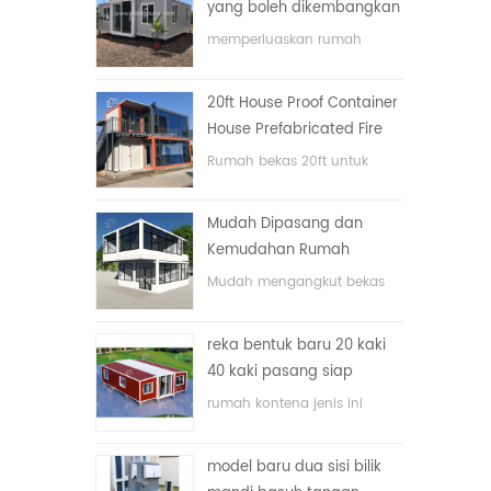
yang boleh dikembangkan
memperluaskan rumah
bekas lipat dengan harga
yang rendah
20ft House Proof Container
House Prefabricated Fire
House di China
Rumah bekas 20ft untuk
rumah tinggal
Mudah Dipasang dan
Kemudahan Rumah
Container Pengangkutan
Mudah mengangkut bekas
hos
reka bentuk baru 20 kaki
40 kaki pasang siap
rumah kontena kecil yang
rumah kontena jenis ini
boleh diperluas
dinaik taraf, rumah kontena
terbahagi kepada tiga bilik
model baru dua sisi bilik
tidur, satu bilik mandi dan