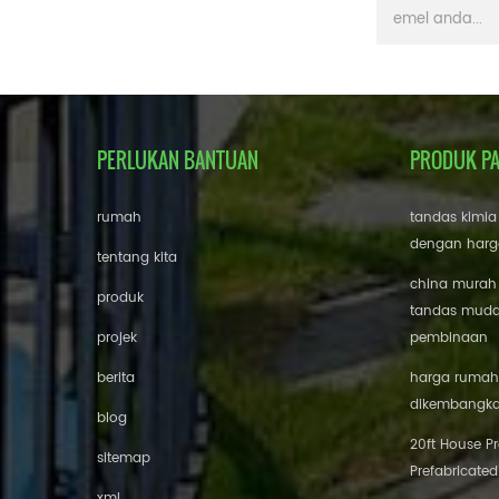
PERLUKAN BANTUAN
PRODUK P
rumah
tandas kimia
dengan harg
tentang kita
china murah
produk
tandas mudah
projek
pembinaan
berita
harga rumah 
dikembangk
blog
20ft House P
sitemap
Prefabricated
xml