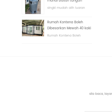
mandi basuh tangan
dengan sistem elektrik.
awam mewah plastik
singki mudah alih luaran
HDPE dua sisi
hdpe untuk taman, sekolah,
kawasan awam, dll. & nbsp;
Rumah Kontena Boleh
Dibesarkan Mewah 40 kaki
Dengan Tiga Bilik Tidur
Rumah Kontena Boleh
Dibesarkan Mewah 40 kaki
Dengan Tiga Bilik Tidur
sila baca, la