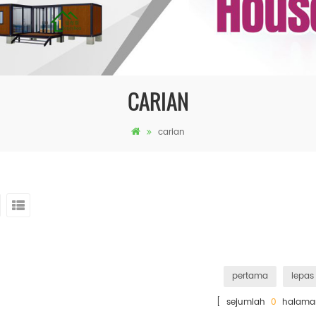
CARIAN
carian
pertama
lepas
[ sejumlah
0
halama