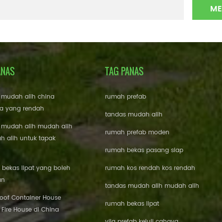
ANAS
TAG PANAS
 mudah alih china
rumah prefab
a yang rendah
tandas mudah alih
 mudah alih mudah alih
rumah prefab moden
 alih untuk tapak
rumah bekas pasang siap
bekas lipat yang boleh
rumah kos rendah kos rendah
an
tandas mudah alih mudah alih
roof Container House
rumah bekas lipat
 Fire House di China
vila prefab keluli cahaya