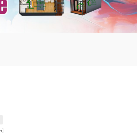
mbshou
se.com
n]