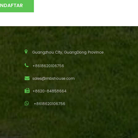
Guangzhou City, GuangDong Province
+8618620106756
sales@mbshouse.com
+8620-84858664
+8618620106756