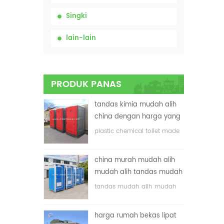
Singki
lain-lain
PRODUK PANAS
tandas kimia mudah alih
china dengan harga yang
rendah
plastic chemical toilet made
in China
china murah mudah alih
mudah alih tandas mudah
alih untuk tapak
tandas mudah alih mudah
pembinaan
alih yang disesuaikan untuk
tapak pembinaan
harga rumah bekas lipat