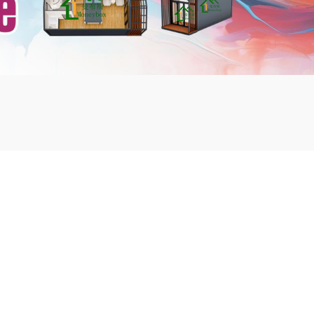
mbshou
se.com