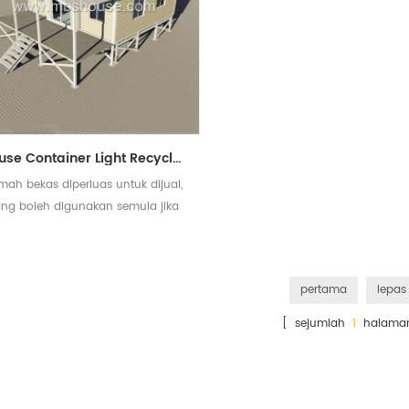
House Container Light Recycled Light
mah bekas diperluas untuk dijual,
ng boleh digunakan semula jika
perlu pindah ke tempat lain
pertama
lepas
[ sejumlah
1
halama