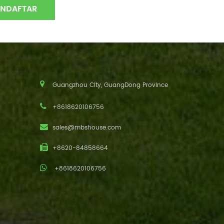
Guangzhou City, GuangDong Province
+8618620106756
sales@mbshouse.com
+8620-84858664
+8618620106756