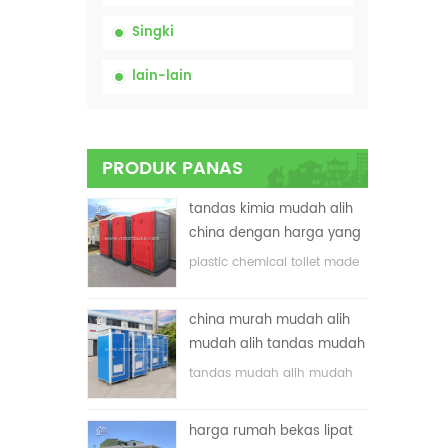
Singki
lain-lain
PRODUK PANAS
tandas kimia mudah alih
china dengan harga yang
rendah
plastic chemical toilet made
in China
china murah mudah alih
mudah alih tandas mudah
alih untuk tapak
tandas mudah alih mudah
pembinaan
alih yang disesuaikan untuk
tapak pembinaan
harga rumah bekas lipat