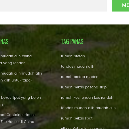
ANAS
TAG PANAS
 mudah alih china
rumah prefab
a yang rendah
tandas mudah alih
 mudah alih mudah alih
rumah prefab moden
 alih untuk tapak
rumah bekas pasang siap
bekas lipat yang boleh
rumah kos rendah kos rendah
an
tandas mudah alih mudah alih
roof Container House
rumah bekas lipat
 Fire House di China
vila prefab keluli cahaya