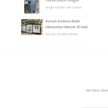
mandi basuh tangan
dengan sistem elektrik.
awam mewah plastik
singki mudah alih luaran
HDPE dua sisi
hdpe untuk taman, sekolah,
kawasan awam, dll. & nbsp;
Rumah Kontena Boleh
Dibesarkan Mewah 40 kaki
Dengan Tiga Bilik Tidur
Rumah Kontena Boleh
Dibesarkan Mewah 40 kaki
Dengan Tiga Bilik Tidur
sila baca, la