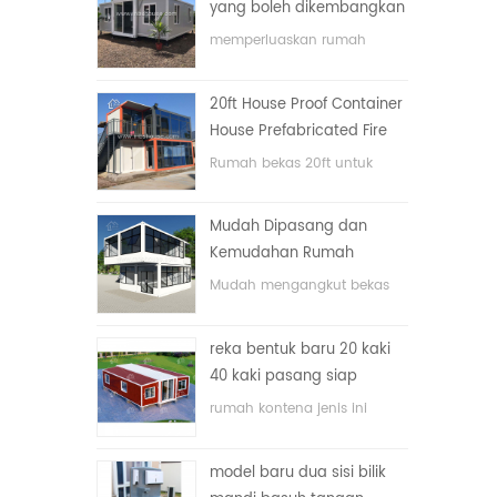
yang boleh dikembangkan
memperluaskan rumah
bekas lipat dengan harga
yang rendah
20ft House Proof Container
House Prefabricated Fire
House di China
Rumah bekas 20ft untuk
rumah tinggal
Mudah Dipasang dan
Kemudahan Rumah
Container Pengangkutan
Mudah mengangkut bekas
hos
reka bentuk baru 20 kaki
40 kaki pasang siap
rumah kontena kecil yang
rumah kontena jenis ini
boleh diperluas
dinaik taraf, rumah kontena
terbahagi kepada tiga bilik
model baru dua sisi bilik
tidur, satu bilik mandi dan