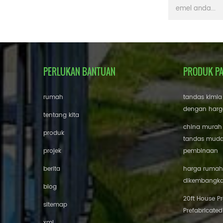
PERLUKAN BANTUAN
PRODUK P
rumah
tandas kimia
dengan harg
tentang kita
china murah
produk
tandas mudah
projek
pembinaan
berita
harga rumah 
dikembangk
blog
20ft House P
sitemap
Prefabricated
xml