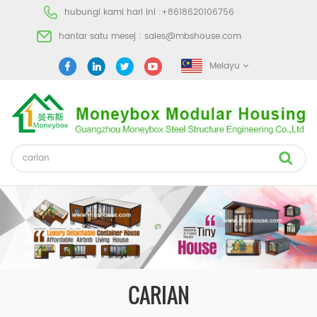
hubungi kami hari ini :
+8618620106756
hantar satu mesej :
sales@mbshouse.com
Melayu
CARIAN