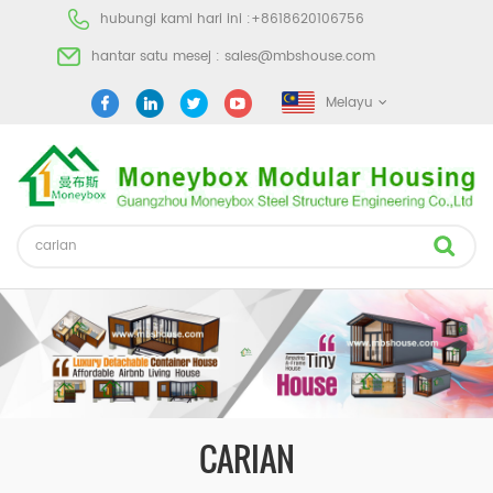
hubungi kami hari ini :
+8618620106756
hantar satu mesej :
sales@mbshouse.com
Melayu
CARIAN