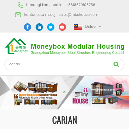
hubungi kami hari ini :
+8618620106756
hantar satu mesej :
sales@mbshouse.com
Melayu
CARIAN