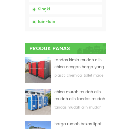
Singki
lain-lain
PRODUK PANAS
tandas kimia mudah alih
china dengan harga yang
rendah
plastic chemical toilet made
in China
china murah mudah alih
mudah alih tandas mudah
alih untuk tapak
tandas mudah alih mudah
pembinaan
alih yang disesuaikan untuk
tapak pembinaan
harga rumah bekas lipat