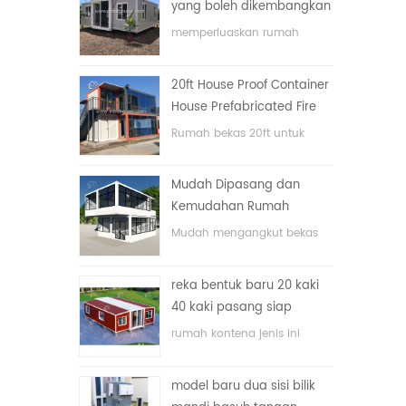
yang boleh dikembangkan
memperluaskan rumah
bekas lipat dengan harga
yang rendah
20ft House Proof Container
House Prefabricated Fire
House di China
Rumah bekas 20ft untuk
rumah tinggal
Mudah Dipasang dan
Kemudahan Rumah
Container Pengangkutan
Mudah mengangkut bekas
hos
reka bentuk baru 20 kaki
40 kaki pasang siap
rumah kontena kecil yang
rumah kontena jenis ini
boleh diperluas
dinaik taraf, rumah kontena
terbahagi kepada tiga bilik
model baru dua sisi bilik
tidur, satu bilik mandi dan