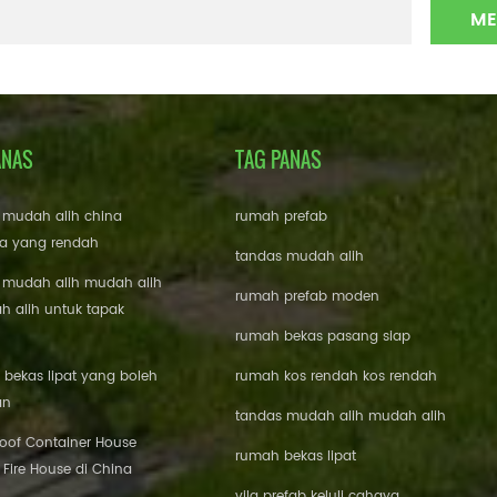
ANAS
TAG PANAS
 mudah alih china
rumah prefab
a yang rendah
tandas mudah alih
 mudah alih mudah alih
rumah prefab moden
 alih untuk tapak
rumah bekas pasang siap
bekas lipat yang boleh
rumah kos rendah kos rendah
an
tandas mudah alih mudah alih
roof Container House
rumah bekas lipat
 Fire House di China
vila prefab keluli cahaya