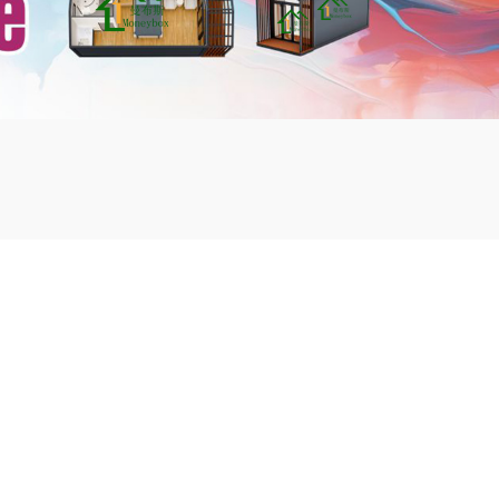
mbshou
se.com