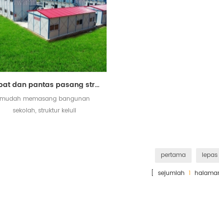
cepat dan pantas pasang struktur bangunan sekolah binaan bangunan pasir untuk dijual
mudah memasang bangunan
sekolah, struktur keluli
pertama
lepas
[ sejumlah
1
halama