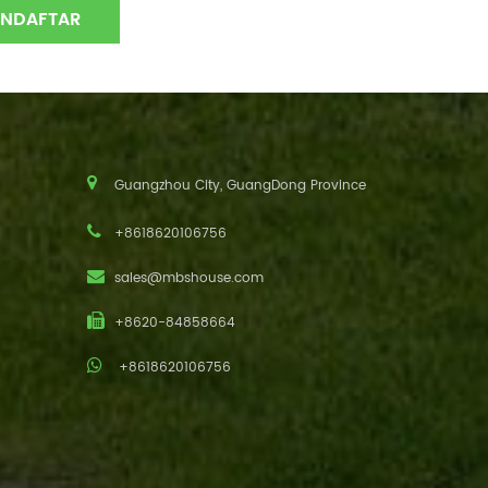
Guangzhou City, GuangDong Province
+8618620106756
sales@mbshouse.com
+8620-84858664
+8618620106756