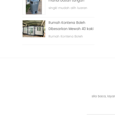
mandi basuh tangan
dengan sistem elektrik.
awam mewah plastik
singki mudah alih luaran
HDPE dua sisi
hdpe untuk taman, sekolah,
kawasan awam, dll. & nbsp;
Rumah Kontena Boleh
Dibesarkan Mewah 40 kaki
Dengan Tiga Bilik Tidur
Rumah Kontena Boleh
Dibesarkan Mewah 40 kaki
Dengan Tiga Bilik Tidur
sila baca, la