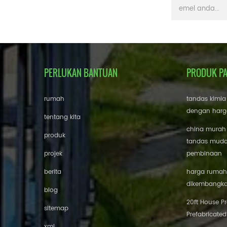
PERLUKAN BANTUAN
PRODUK P
rumah
tandas kimia
dengan harg
tentang kita
china murah
produk
tandas mudah
projek
pembinaan
berita
harga rumah 
dikembangk
blog
20ft House P
sitemap
Prefabricated
xml