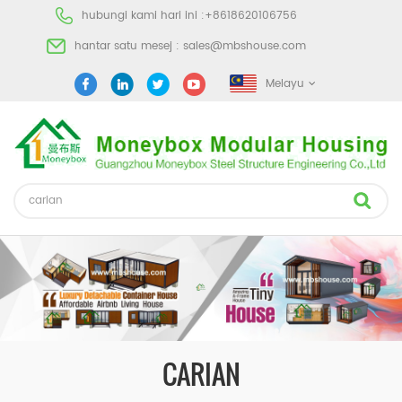
hubungi kami hari ini :
+8618620106756
hantar satu mesej :
sales@mbshouse.com
Melayu
CARIAN