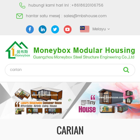
hubungi kami hari ini :
+8618620106756
hantar satu mesej :
sales@mbshouse.com
Melayu
CARIAN