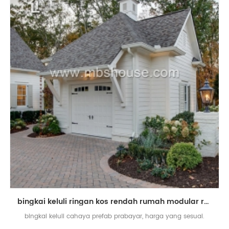
bingkai keluli ringan kos rendah rumah modular rumah prefab
bingkai keluli cahaya prefab prabayar, harga yang sesuai.