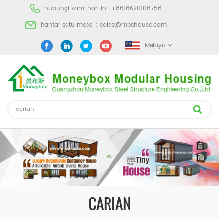
hubungi kami hari ini :
+8618620106756
hantar satu mesej :
sales@mbshouse.com
Melayu
CARIAN