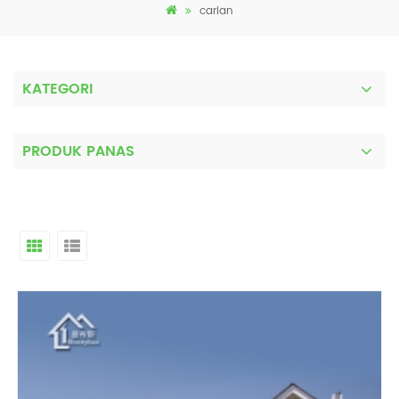
carian
KATEGORI
PRODUK PANAS