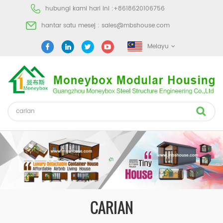
hubungi kami hari ini :
+8618620106756
hantar satu mesej :
sales@mbshouse.com
Melayu
CARIAN