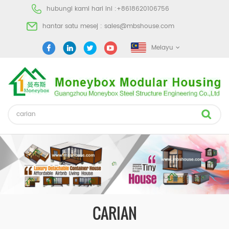
hubungi kami hari ini :
+8618620106756
hantar satu mesej :
sales@mbshouse.com
Melayu
CARIAN