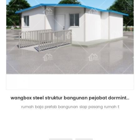
wangbox steel struktur bangunan pejabat dormintory prefabricated t rumah
rumah baja prefab bangunan siap pasang rumah t