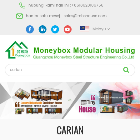
hubungi kami hari ini :
+8618620106756
hantar satu mesej :
sales@mbshouse.com
Melayu
CARIAN