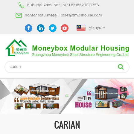
hubungi kami hari ini :
+8618620106756
hantar satu mesej :
sales@mbshouse.com
Melayu
CARIAN