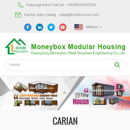
hubungi kami hari ini :
+8618620106756
hantar satu mesej :
sales@mbshouse.com
Melayu
CARIAN