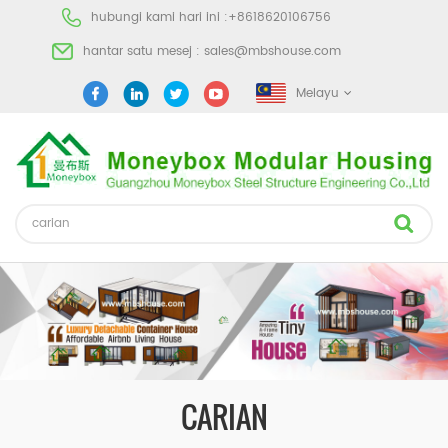
hubungi kami hari ini :
+8618620106756
hantar satu mesej :
sales@mbshouse.com
Melayu
CARIAN