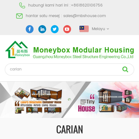
hubungi kami hari ini :
+8618620106756
hantar satu mesej :
sales@mbshouse.com
Melayu
CARIAN