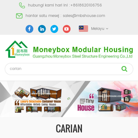
hubungi kami hari ini :
+8618620106756
hantar satu mesej :
sales@mbshouse.com
Melayu
CARIAN