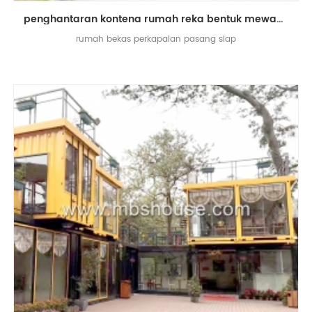
penghantaran kontena rumah reka bentuk mewah prefabrikasi bekas kedai kopi kedai hidup rumah
rumah bekas perkapalan pasang siap