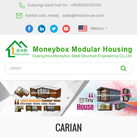
hubungi kami hari ini :
+8618620106756
hantar satu mesej :
sales@mbshouse.com
Melayu
CARIAN