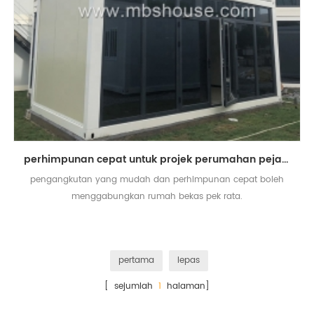
perhimpunan cepat untuk projek perumahan pejabat prefab flat pack rumah kontena
pengangkutan yang mudah dan perhimpunan cepat boleh
menggabungkan rumah bekas pek rata.
pertama
lepas
[ sejumlah
1
halaman]