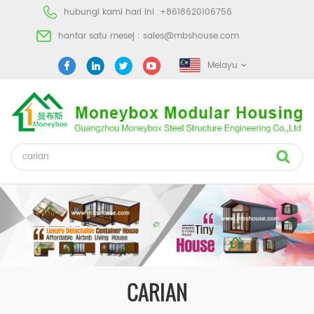
hubungi kami hari ini :
+8618620106756
hantar satu mesej :
sales@mbshouse.com
Melayu
CARIAN