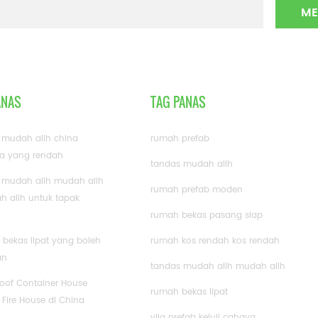
ANAS
TAG PANAS
 mudah alih china
rumah prefab
a yang rendah
tandas mudah alih
 mudah alih mudah alih
rumah prefab moden
 alih untuk tapak
rumah bekas pasang siap
bekas lipat yang boleh
rumah kos rendah kos rendah
an
tandas mudah alih mudah alih
roof Container House
rumah bekas lipat
 Fire House di China
vila prefab keluli cahaya