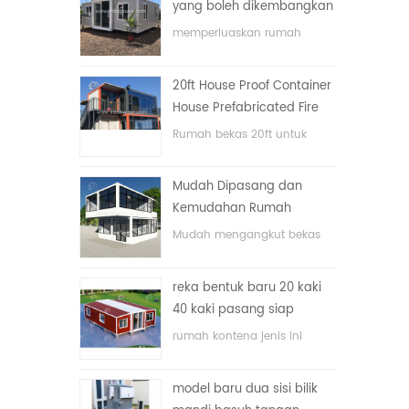
yang boleh dikembangkan
memperluaskan rumah
bekas lipat dengan harga
yang rendah
20ft House Proof Container
House Prefabricated Fire
House di China
Rumah bekas 20ft untuk
rumah tinggal
Mudah Dipasang dan
Kemudahan Rumah
Container Pengangkutan
Mudah mengangkut bekas
hos
reka bentuk baru 20 kaki
40 kaki pasang siap
rumah kontena kecil yang
rumah kontena jenis ini
boleh diperluas
dinaik taraf, rumah kontena
terbahagi kepada tiga bilik
model baru dua sisi bilik
tidur, satu bilik mandi dan