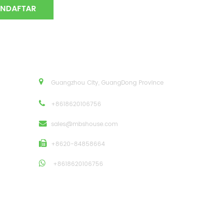
Guangzhou City, GuangDong Province
+8618620106756
sales@mbshouse.com
+8620-84858664
+8618620106756