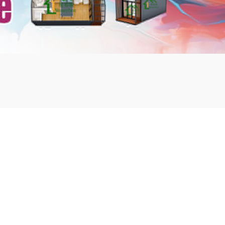
mbshou
se.com