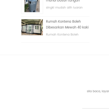
mandi basuh tangan
dengan sistem elektrik.
awam mewah plastik
singki mudah alih luaran
HDPE dua sisi
hdpe untuk taman, sekolah,
kawasan awam, dll. & nbsp;
Rumah Kontena Boleh
Dibesarkan Mewah 40 kaki
Dengan Tiga Bilik Tidur
Rumah Kontena Boleh
Dibesarkan Mewah 40 kaki
Dengan Tiga Bilik Tidur
sila baca, la