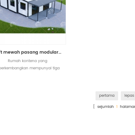
40ft mewah pasang modular tiga bilik tidur rumah bekas diperluas
Rumah kontena yang
perkembangkan mempunyai tiga
ilik tidur, satu bilik mandi, dapur
dan ruang tamu.
pertama
lepas
[ sejumlah
1
halama