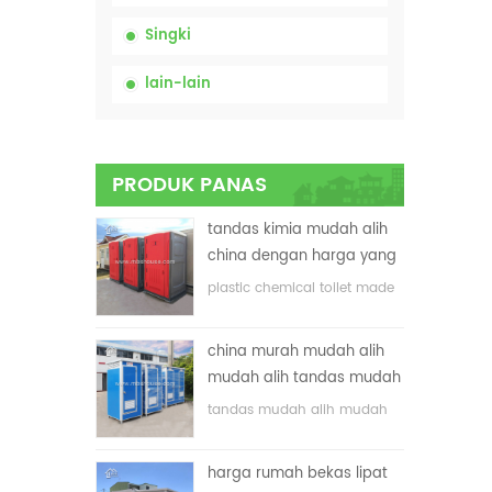
Singki
lain-lain
PRODUK PANAS
tandas kimia mudah alih
china dengan harga yang
rendah
plastic chemical toilet made
in China
china murah mudah alih
mudah alih tandas mudah
alih untuk tapak
tandas mudah alih mudah
pembinaan
alih yang disesuaikan untuk
tapak pembinaan
harga rumah bekas lipat