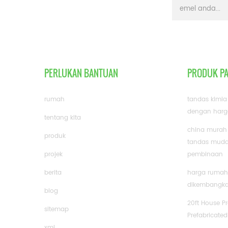
PERLUKAN BANTUAN
PRODUK P
rumah
tandas kimia
dengan harg
tentang kita
china murah
produk
tandas mudah
projek
pembinaan
berita
harga rumah 
dikembangk
blog
20ft House P
sitemap
Prefabricated
xml