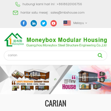
hubungi kami hari ini :
+8618620106756
hantar satu mesej :
sales@mbshouse.com
Melayu
CARIAN