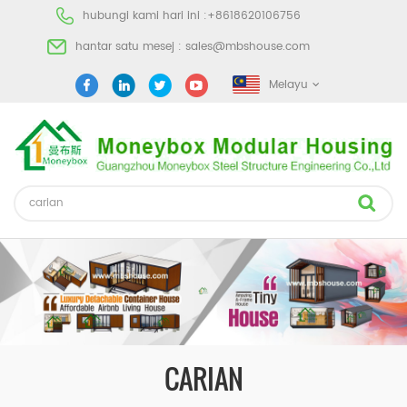
hubungi kami hari ini :
+8618620106756
hantar satu mesej :
sales@mbshouse.com
Melayu
CARIAN