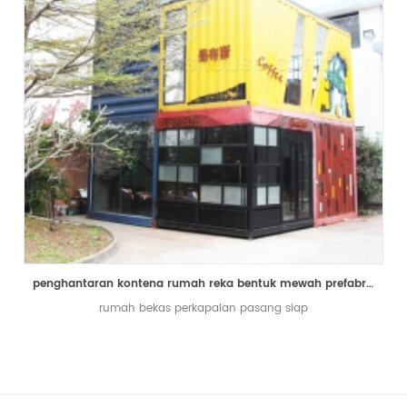
penghantaran kontena rumah reka bentuk mewah prefabrikasi bekas kedai kopi kedai hidup rumah
rumah bekas perkapalan pasang siap