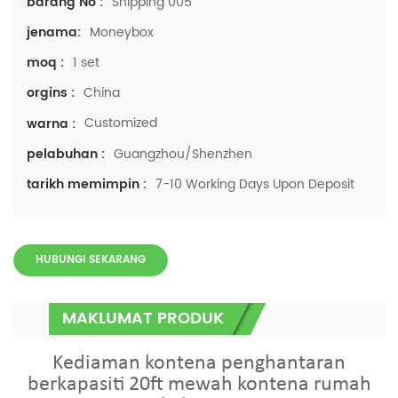
Shipping 005
barang No :
Moneybox
jenama:
1 set
moq :
China
orgins :
Customized
warna :
Guangzhou/Shenzhen
pelabuhan :
7-10 Working Days Upon Deposit
tarikh memimpin :
HUBUNGI SEKARANG
MAKLUMAT PRODUK
Kediaman kontena penghantaran
berkapasiti 20ft mewah kontena rumah