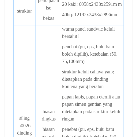
perkapalan
20 kaki: 6058x2438x2591m
m
iso
struktur
40hq: 12192x2438x2896mm
bekas
warna panel sandwic keluli
bersalut
l
penebat (pu, eps, bulu batu
boleh dipilih), ketebalan (50,
75,100mm)
struktur keluli cahaya yang
ditetapkan pada dinding
kontena yang beralun
papan lapis, papan eternit atau
papan simen gentian yang
hiasan
ditetapkan pada struktur keluli
siling
ringkas
ringan
u0026
hiasan
penebat (pu, eps, bulu batu
dinding
mewah
boleh dipilih), ketebalan (50,