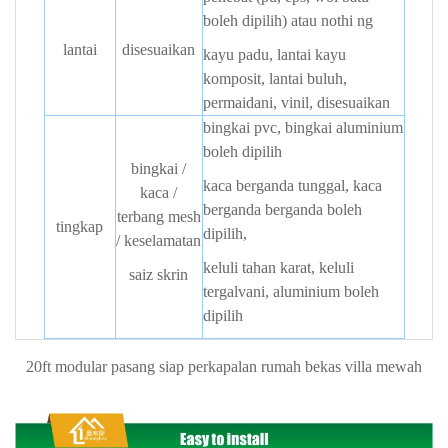
boleh dipilih) atau nothi
ng
lantai
disesuaikan
kayu padu, lantai kayu
komposit, lantai buluh,
permaidani, vinil, disesuaikan
bingkai pvc, bingkai aluminium
boleh dipilih
bingkai /
kaca berganda tunggal, kaca
kaca /
berganda berganda boleh
terbang mesh
tingkap
dipilih,
/ keselamatan
keluli tahan karat, keluli
saiz skrin
tergalvani, aluminium boleh
dipilih
20ft modular pasang siap perkapalan rumah bekas villa mewah