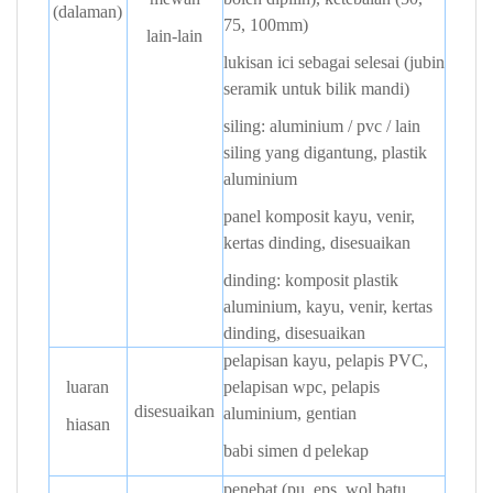
(dalaman)
75, 100mm)
lain-lain
lukisan ici sebagai selesai (jubin
seramik untuk bilik mandi)
siling: aluminium / pvc / lain
siling yang digantung, plastik
aluminium
panel komposit
kayu,
venir,
kertas dinding, disesuaikan
dinding: komposit plastik
aluminium, kayu, venir, kertas
dinding, disesuaikan
pelapisan kayu, pelapis PVC,
luaran
pelapisan wpc, pelapis
disesuaikan
aluminium, gentian
hiasan
babi simen
d
pelekap
penebat (pu, eps, wol batu