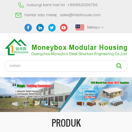
hubungi kami hari ini :
+8618620106756
hantar satu mesej :
sales@mbshouse.com
Melayu
PRODUK