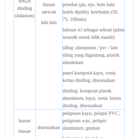
u0026
hiasan
penebat (pu, eps, bulu batu
dinding
mewah
boleh dipilih), ketebalan (50,
(dalaman)
75, 100mm)
lain-lain
lukisan ici sebagai selesai (jubin
seramik untuk bilik mandi)
siling: aluminium / pvc / lain
siling yang digantung, plastik
aluminium
panel komposit
kayu,
venir,
kertas dinding, disesuaikan
dinding: komposit plastik
aluminium, kayu, venir, kertas
dinding, disesuaikan
pelapisan kayu, pelapis PVC,
luaran
pelapisan wpc, pelapis
disesuaikan
aluminium, gentian
hiasan