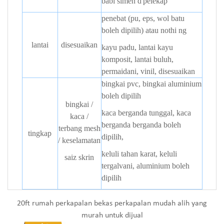
babi simen
d
pelekap
penebat (pu, eps, wol batu
boleh dipilih) atau nothi
ng
lantai
disesuaikan
kayu padu, lantai kayu
komposit, lantai buluh,
permaidani, vinil, disesuaikan
bingkai pvc, bingkai aluminium
boleh dipilih
bingkai /
kaca berganda tunggal, kaca
kaca /
berganda berganda boleh
terbang mesh
tingkap
dipilih,
/ keselamatan
keluli tahan karat, keluli
saiz skrin
tergalvani, aluminium boleh
dipilih
20ft rumah perkapalan bekas perkapalan mudah alih yang
murah untuk dijual