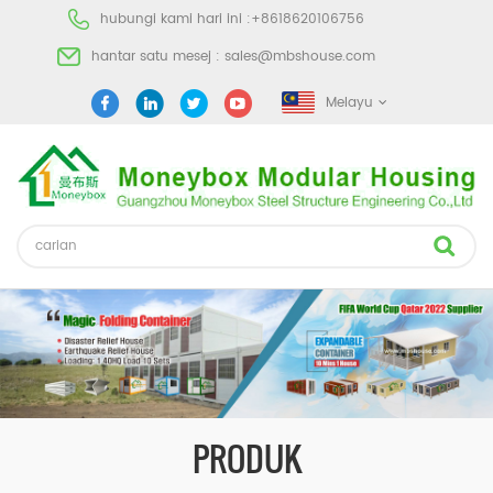
hubungi kami hari ini :
+8618620106756
hantar satu mesej :
sales@mbshouse.com
Melayu
PRODUK