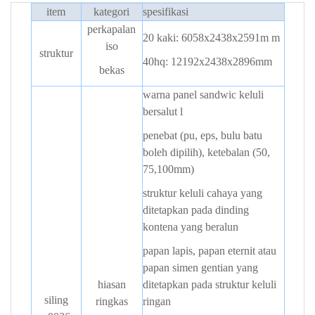
item
kategori
spesifikasi
perkapalan
20 kaki: 6058x2438x2591m
m
iso
struktur
40hq: 12192x2438x2896mm
bekas
warna panel sandwic keluli
bersalut
l
penebat (pu, eps, bulu batu
boleh dipilih), ketebalan (50,
75,100mm)
struktur keluli cahaya yang
ditetapkan pada dinding
kontena yang beralun
papan lapis, papan eternit atau
papan simen gentian yang
hiasan
ditetapkan pada struktur keluli
siling
ringkas
ringan