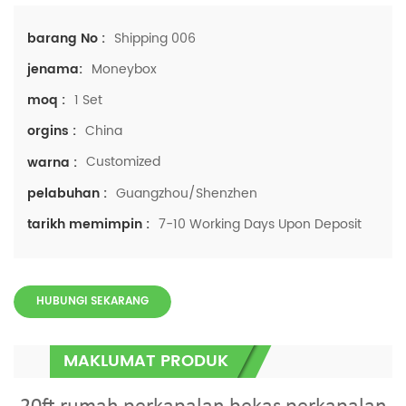
Shipping 006
barang No :
Moneybox
jenama:
1 Set
moq :
China
orgins :
Customized
warna :
Guangzhou/Shenzhen
pelabuhan :
7-10 Working Days Upon Deposit
tarikh memimpin :
HUBUNGI SEKARANG
MAKLUMAT PRODUK