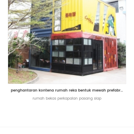
penghantaran kontena rumah reka bentuk mewah prefabrikasi bekas kedai kopi kedai hidup rumah
rumah bekas perkapalan pasang siap