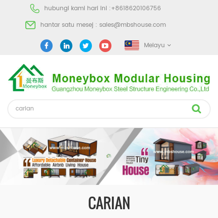
hubungi kami hari ini :
+8618620106756
hantar satu mesej :
sales@mbshouse.com
Melayu
CARIAN