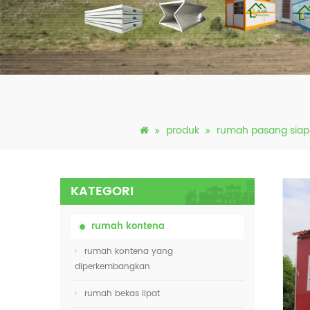
produk
rumah pasang siap
KATEGORI
rumah kontena
rumah kontena yang
diperkembangkan
rumah bekas lipat