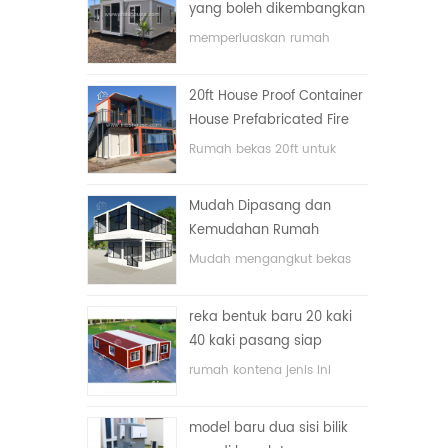
yang boleh dikembangkan
memperluaskan rumah
bekas lipat dengan harga
yang rendah
20ft House Proof Container
House Prefabricated Fire
House di China
Rumah bekas 20ft untuk
rumah tinggal
Mudah Dipasang dan
Kemudahan Rumah
Container Pengangkutan
Mudah mengangkut bekas
hos
reka bentuk baru 20 kaki
40 kaki pasang siap
rumah kontena kecil yang
rumah kontena jenis ini
boleh diperluas
dinaik taraf, rumah kontena
terbahagi kepada tiga bilik
model baru dua sisi bilik
tidur, satu bilik mandi dan