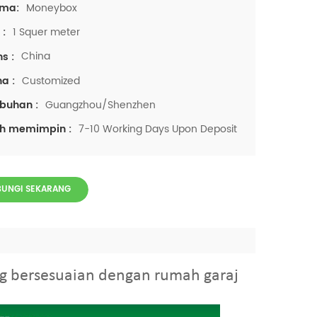
Moneybox
ama:
1 Squer meter
 :
China
ns :
Customized
a :
Guangzhou/Shenzhen
buhan :
7-10 Working Days Upon Deposit
kh memimpin :
UNGI SEKARANG
g bersesuaian dengan rumah garaj