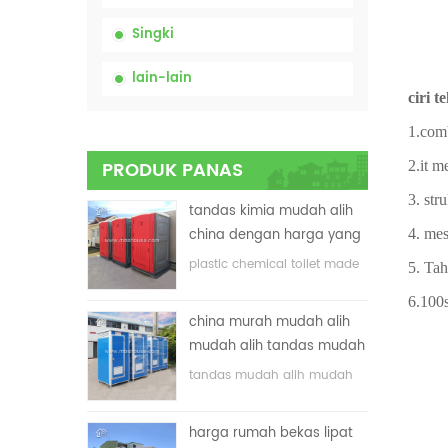
Singki
lain-lain
ciri t
1.com
PRODUK PANAS
2.it m
3. str
tandas kimia mudah alih
4. mes
china dengan harga yang
rendah
plastic chemical toilet made
5. Ta
in China
6.100
china murah mudah alih
mudah alih tandas mudah
alih untuk tapak
tandas mudah alih mudah
pembinaan
alih yang disesuaikan untuk
tapak pembinaan
harga rumah bekas lipat