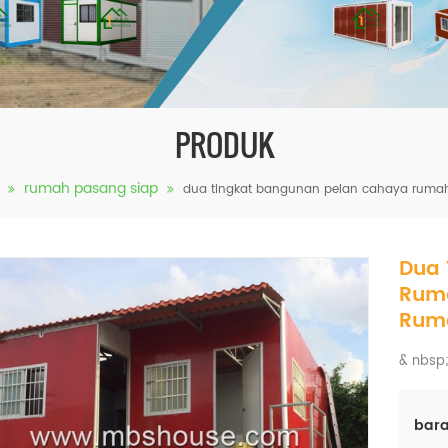
PRODUK
rumah pasang siap
dua tingkat bangunan pelan cahaya ruma
Dua 
Rum
Rum
& nbsp;
bara