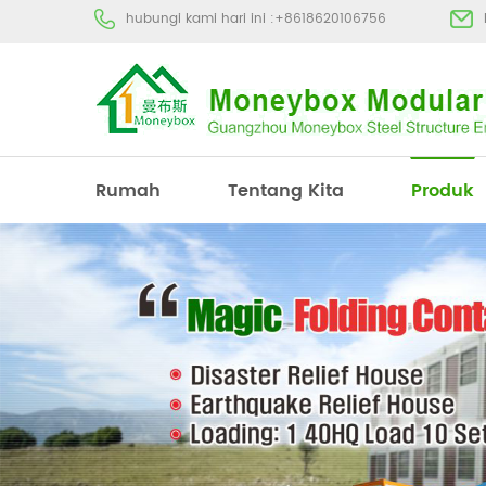
hubungi kami hari ini :
+8618620106756
Rumah
Tentang Kita
Produk