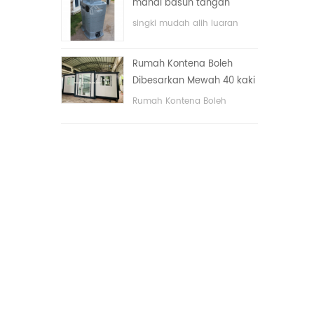
mandi basuh tangan
dengan sistem elektrik.
awam mewah plastik
singki mudah alih luaran
HDPE dua sisi
hdpe untuk taman, sekolah,
kawasan awam, dll. & nbsp;
Rumah Kontena Boleh
Dibesarkan Mewah 40 kaki
Dengan Tiga Bilik Tidur
Rumah Kontena Boleh
Dibesarkan Mewah 40 kaki
Dengan Tiga Bilik Tidur