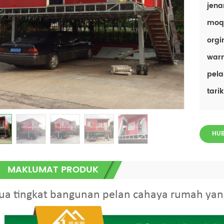
jen
moq
orgi
warn
pela
tari
HUB
MAKLUMAT PRODUK
ua tingkat bangunan pelan cahaya rumah yan