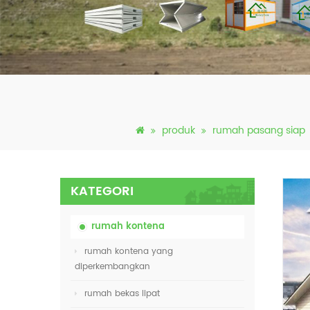
produk
rumah pasang siap
KATEGORI
rumah kontena
rumah kontena yang
diperkembangkan
rumah bekas lipat