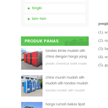
Singki
lain-lain
pengi
(1). s
PRODUK PANAS
(2). r
(3). b
tandas kimia mudah alih
china dengan harga yang
(4). s
rendah
plastic chemical toilet made
(5). g
in China
china murah mudah alih
mudah alih tandas mudah
alih untuk tapak
tandas mudah alih mudah
pembinaan
alih yang disesuaikan untuk
tapak pembinaan
harga rumah bekas lipat