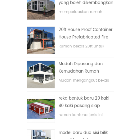
yang boleh dikembangkan
memperluaskan rumah
bekas lipat dengan harga
yang rendah
20ft House Proof Container
House Prefabricated Fire
House di China
Rumah bekas 20ft untuk
rumah tinggal
Mudah Dipasang dan
Kemudahan Rumah
Container Pengangkutan
Mudah mengangkut bekas
hos
reka bentuk baru 20 kaki
40 kaki pasang siap
rumah kontena kecil yang
rumah kontena jenis ini
boleh diperluas
dinaik taraf, rumah kontena
terbahagi kepada tiga bilik
model baru dua sisi bilik
tidur, satu bilik mandi dan