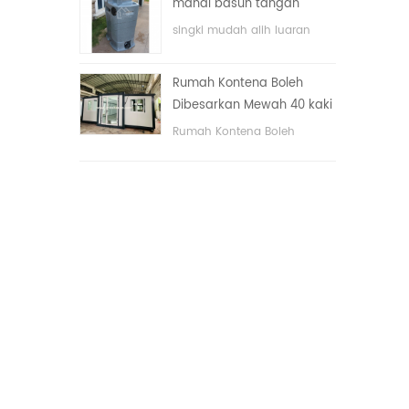
mandi basuh tangan
dengan sistem elektrik.
awam mewah plastik
singki mudah alih luaran
HDPE dua sisi
hdpe untuk taman, sekolah,
kawasan awam, dll. & nbsp;
Rumah Kontena Boleh
Dibesarkan Mewah 40 kaki
Dengan Tiga Bilik Tidur
Rumah Kontena Boleh
Dibesarkan Mewah 40 kaki
Dengan Tiga Bilik Tidur