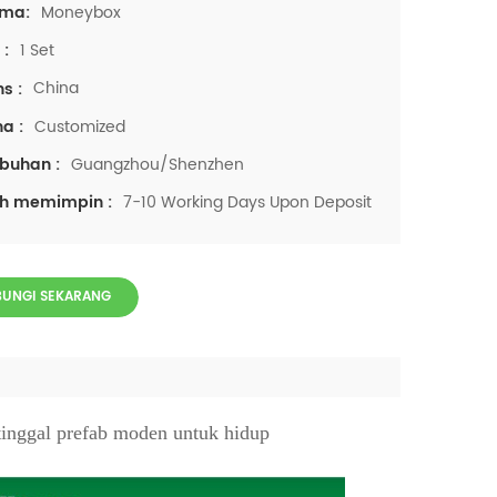
Moneybox
ama:
1 Set
 :
China
ns :
Customized
a :
Guangzhou/Shenzhen
buhan :
7-10 Working Days Upon Deposit
kh memimpin :
UNGI SEKARANG
inggal prefab moden untuk hidup