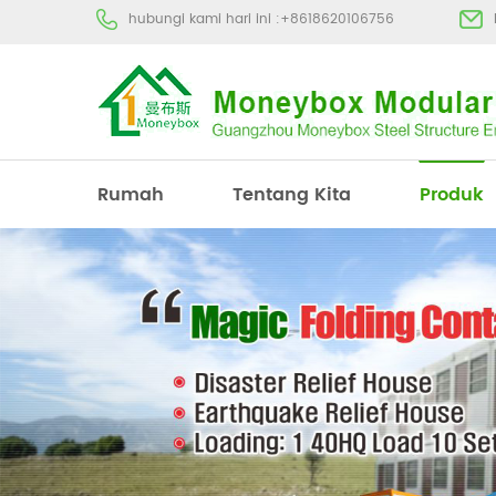
hubungi kami hari ini :
+8618620106756
Rumah
Tentang Kita
Produk