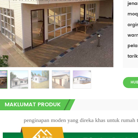
jen
moq
orgi
warn
pela
tari
HUB
MAKLUMAT PRODUK
penginapan moden yang direka khas untuk rumah t