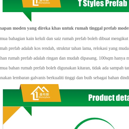
napan moden yang direka khas untuk rumah tinggal prefab mode
emua bahagian kain keluli dan saiz rumah prefab boleh dibuat mengikut
umah prefab adalah kos rendah, struktur tahan lama, relokasi yang muda
ahan rumah prefab adalah ringan dan mudah dipasang. 100sqm hanya m
emua bahan rumah prefab boleh digunakan kitaran, tidak ada sampah t
unakan lembaran galvanis berkualiti tinggi dan buih sebagai bahan di