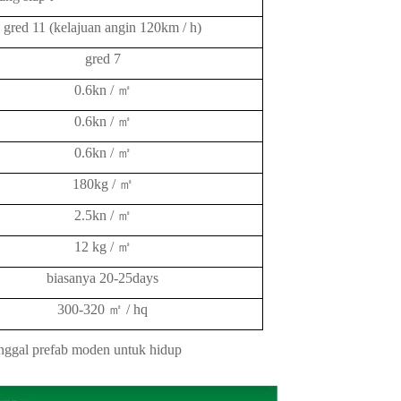
gred 11 (kelajuan angin 120km / h)
gred 7
0.6kn /
㎡
0.6kn /
㎡
0.6kn /
㎡
180kg /
㎡
2.5kn /
㎡
12 kg /
㎡
biasanya 20-25days
300-320
㎡
/ hq
nggal prefab moden untuk hidup