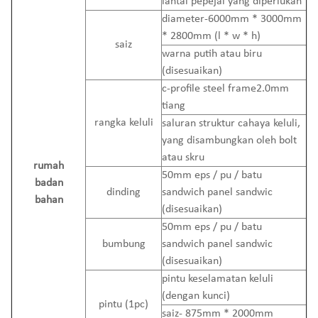
lantai pepejal yang diperlukan
diameter-6000mm * 3000mm
* 2800mm (l * w * h)
saiz
warna putih atau biru
(disesuaikan)
c-profile steel frame2.0mm
tiang
rangka keluli
saluran struktur cahaya keluli,
yang disambungkan oleh bolt
atau skru
rumah
50mm eps / pu / batu
badan
dinding
sandwich panel sandwic
bahan
(disesuaikan)
50mm eps / pu / batu
bumbung
sandwich panel sandwic
(disesuaikan)
pintu keselamatan keluli
(dengan kunci)
pintu (1pc)
saiz- 875mm * 2000mm