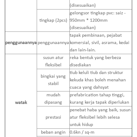
(disesuaikan)
gelongsor tingkap pvc: saiz -
tingkap (2pcs)
950mm * 1200mm
(disesuaikan)
tapak pembinaan, pejabat
penggunaannya
penggunaannya
komersial, sivil, asrama, kedai
dan lain-lain.
susun atur
reka bentuk yang berbeza
fleksibel
disediakan
tiub keluli tiub dan struktur
bingkai yang
kekuda khas boleh menahan
stabil
cuaca yang dahsyat
mudah
prefabrication tahap tinggi,
dipasang
kurang kerja tapak diperlukan
watak
penebat haba yang baik, susun
prestasi
atur fleksibel lebih selesa
untuk hidup
beban angin
0.6kn / sq-m