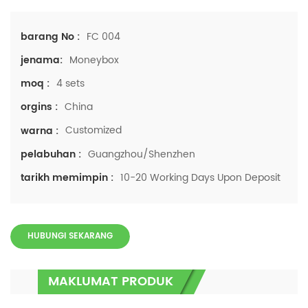
FC 004
barang No :
Moneybox
jenama:
4 sets
moq :
China
orgins :
Customized
warna :
Guangzhou/Shenzhen
pelabuhan :
10-20 Working Days Upon Deposit
tarikh memimpin :
HUBUNGI SEKARANG
MAKLUMAT PRODUK