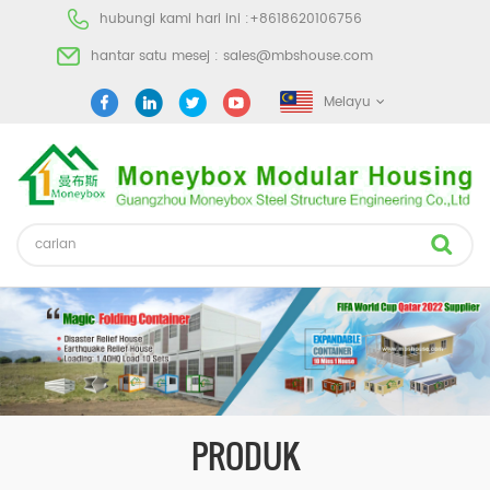
hubungi kami hari ini :
+8618620106756
hantar satu mesej :
sales@mbshouse.com
Melayu
PRODUK