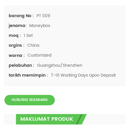
PT 009
barang No :
Moneybox
jenama:
1 Set
moq :
China
orgins :
Customized
warna :
Guangzhou/Shenzhen
pelabuhan :
7-10 Working Days Upon Deposit
tarikh memimpin :
HUBUNGI SEKARANG
MAKLUMAT PRODUK