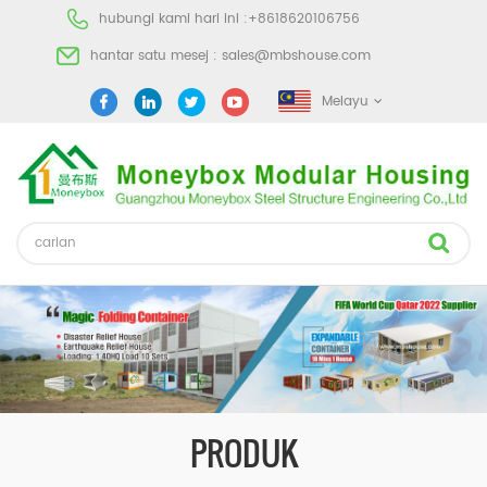
hubungi kami hari ini :
+8618620106756
hantar satu mesej :
sales@mbshouse.com
Melayu
PRODUK