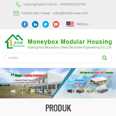
hubungi kami hari ini :
+8618620106756
hantar satu mesej :
sales@mbshouse.com
Melayu
PRODUK