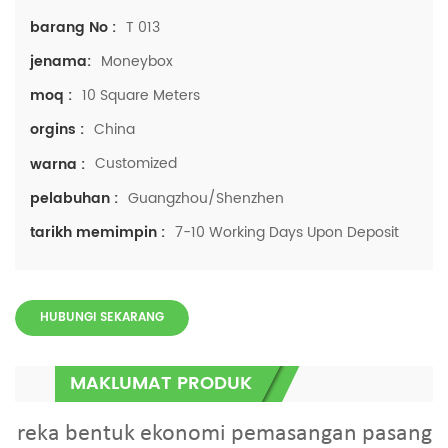
T 013
barang No :
Moneybox
jenama:
10 Square Meters
moq :
China
orgins :
Customized
warna :
Guangzhou/Shenzhen
pelabuhan :
7-10 Working Days Upon Deposit
tarikh memimpin :
HUBUNGI SEKARANG
MAKLUMAT PRODUK
reka bentuk ekonomi pemasangan pasang