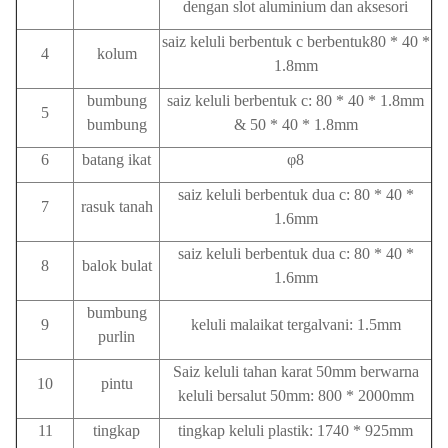
dengan slot aluminium dan aksesori
saiz keluli berbentuk c berbentuk80 * 40 *
4
kolum
1.8mm
bumbung
saiz keluli berbentuk c: 80 * 40 * 1.8mm
5
bumbung
& 50 * 40 * 1.8mm
6
batang ikat
φ8
saiz keluli berbentuk dua c: 80 * 40 *
7
rasuk tanah
1.6mm
saiz keluli berbentuk dua c: 80 * 40 *
8
balok bulat
1.6mm
bumbung
9
keluli malaikat tergalvani: 1.5mm
purlin
Saiz keluli tahan karat 50mm berwarna
10
pintu
keluli bersalut 50mm: 800 * 2000mm
11
tingkap
tingkap keluli plastik: 1740 * 925mm