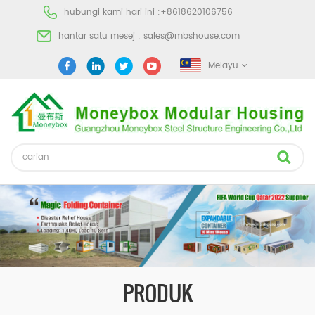
hubungi kami hari ini :
+8618620106756
hantar satu mesej :
sales@mbshouse.com
Melayu
PRODUK