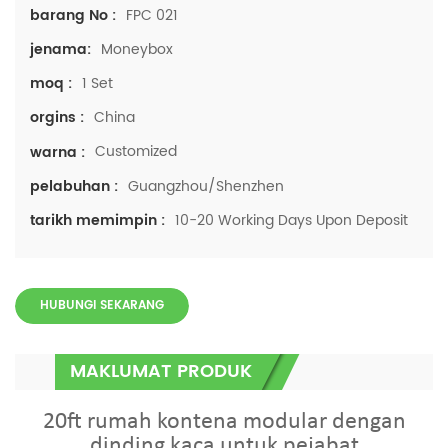
FPC 021
barang No :
Moneybox
jenama:
1 Set
moq :
China
orgins :
Customized
warna :
Guangzhou/Shenzhen
pelabuhan :
10-20 Working Days Upon Deposit
tarikh memimpin :
HUBUNGI SEKARANG
MAKLUMAT PRODUK
20ft rumah kontena modular dengan
dinding kaca untuk pejabat